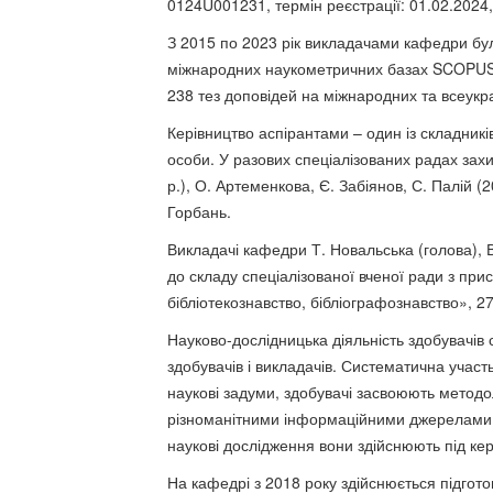
0124U001231, термін реєстрації: 01.02.2024,
З 2015 по 2023 рік викладачами кафедри бул
міжнародних наукометричних базах SCOPUS, 
238 тез доповідей на міжнародних та всеукр
Керівництво аспірантами – один із складникі
особи. У разових спеціалізованих радах захи
р.), О. Артеменкова, Є. Забіянов, С. Палій (
Горбань.
Викладачі кафедри Т. Новальська (голова), В
до складу спеціалізованої вченої ради з при
бібліотекознавство, бібліографознавство», 27
Науково-дослідницька діяльність здобувачів 
здобувачів і викладачів. Систематична участ
наукові задуми, здобувачі засвоюють методо
різноманітними інформаційними джерелами та
наукові дослідження вони здійснюють під ке
На кафедрі з 2018 року здійснюється підгот