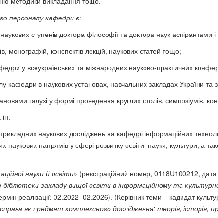
нню методики викладання тощо.
ого персоналу кафедри є:
я наукових ступенів доктора філософії та доктора наук аспірантами
ків, монографій, конспектів лекцій, наукових статей тощо;
афедри у всеукраїнських та міжнародних науково-практичних конфер
лу кафедри в наукових установах, навчальних закладах України та з
становами галузі у формі проведення круглих столів, симпозіумів, ко
 ін.
икладних наукових досліджень на кафедрі інформаційних технолог
 наукових напрямів у сфері розвитку освіти, науки, культури, а так
аційної науки й освіти»
(реєстраційний номер, 0118U100212, дата ре
бібліотеки закладу вищої освіти в інформаційному та культурн
рмін реалізації: 02.2022–02.2026). (Керівник теми – кадидат культу
 справа як предмет комплексного дослідження: теорія, історія, 