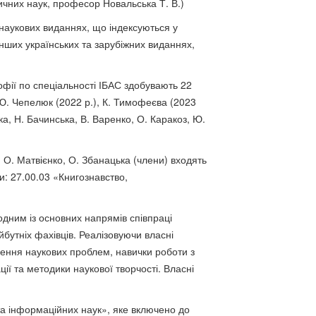
ричних наук, професор Новальська Т. В.)
наукових виданнях, що індексуються у
ших українських та зарубіжних виданнях,
офії по спеціальності ІБАС здобувають 22
 Ю. Чепелюк (2022 р.), К. Тимофеєва (2023
ька, Н. Бачинська, В. Варенко, О. Каракоз, Ю.
, О. Матвієнко, О. Збанацька (члени) входять
и: 27.00.03 «Книгознавство,
одним із основних напрямів співпраці
йбутніх фахівців. Реалізовуючи власні
шення наукових проблем, навички роботи з
ї та методики наукової творчості. Власні
 та інформаційних наук», яке включено до