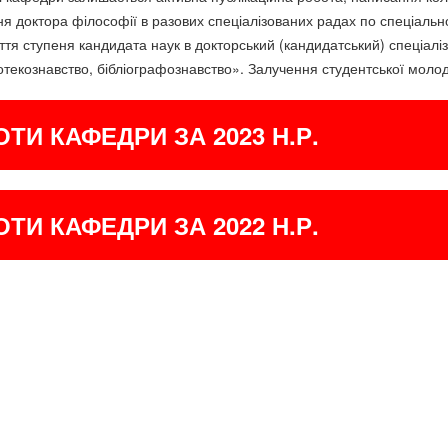
я доктора філософії в разових спеціалізованих радах по спеціально
ття ступеня кандидата наук в докторський (кандидатський) спеціаліз
іотекознавство, бібліографознавство». Залучення студентської молод
ОТИ КАФЕДРИ ЗА 2023 Н.Р.
ОТИ КАФЕДРИ ЗА 2022 Н.Р.