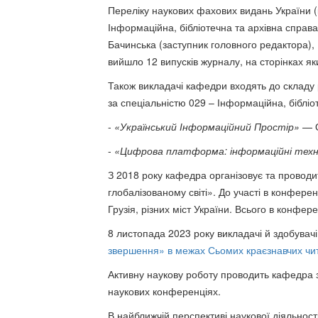
Переліку наукових фахових видань України (
Інформаційна, бібліотечна та архівна справа
Бачинська (заступник головного редактора), 
вийшло 12 випусків журналу, на сторінках як
Також викладачі кафедри входять до складу 
за спеціальністю 029 – Інформаційна, бібліо
-
«Український Інформаційний Простір»
— О
-
«Цифрова платформа: інформаційні технол
З 2018 року кафедра організовує та провод
глобалізованому світі». До участі в конферен
Грузія, різних міст України. Всього в конфере
8 листопада 2023 року викладачі й здобувач
звершення» в межах Сьомих краєзнавчих чит
Активну наукову роботу проводить кафедра зі
наукових конференціях.
В найближчій перспективі наукової діяльнос