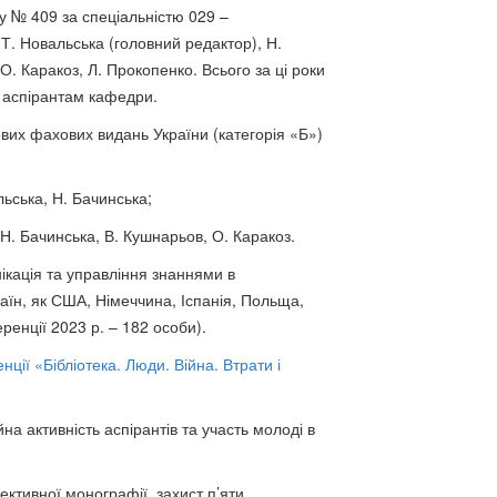
у № 409 за спеціальністю 029 –
 Т. Новальська (головний редактор), Н.
О. Каракоз, Л. Прокопенко. Всього за ці роки
а аспірантам кафедри.
вих фахових видань України (категорія «Б»)
льська, Н. Бачинська;
Н. Бачинська, В. Кушнарьов, О. Каракоз.
кація та управління знаннями в
країн, як США, Німеччина, Іспанія, Польща,
еренції 2023 р. – 182 особи).
ції «Бібліотека. Люди. Війна. Втрати і
а активність аспірантів та участь молоді в
ктивної монографії, захист п’яти