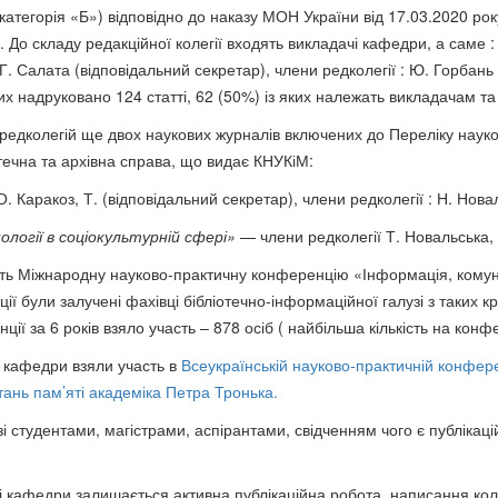
категорія «Б») відповідно до наказу МОН України від 17.03.2020 рок
. До складу редакційної колегії входять викладачі кафедри, а саме :
Г. Салата (відповідальний секретар), члени редколегії : Ю. Горбань 
их надруковано 124 статті, 62 (50%) із яких належать викладачам т
редколегій ще двох наукових журналів включених до Переліку науко
течна та архівна справа, що видає КНУКіМ:
. Каракоз, Т. (відповідальний секретар), члени редколегії : Н. Нова
огії в соціокультурній сфері»
— члени редколегії Т. Новальська, 
ить Міжнародну науково-практичну конференцію «Інформація, комуні
ції були залучені фахівці бібліотечно-інформаційної галузі з таких 
нції за 6 років взяло участь – 878 осіб ( найбільша кількість на конф
і кафедри взяли участь в
Всеукраїнській науково-практичній конферен
ань пам’яті академіка Петра Тронька.
 студентами, магістрами, аспірантами, свідченням чого є публікаційн
ті кафедри залишається активна публікаційна робота, написання коле