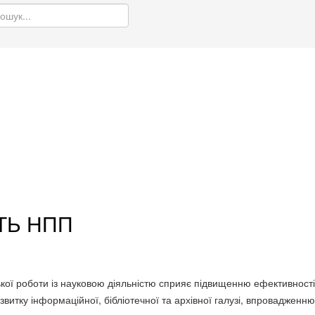
ТЬ НПП
ої роботи із науковою діяльністю сприяє підвищенню ефективност
озвитку інформаційної, бібліотечної та архівної галузі, впровадже