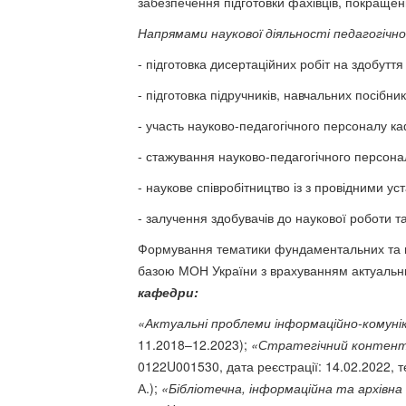
забезпечення підготовки фахівців, покраще
Напрямами наукової діяльності педагогічн
- підготовка дисертаційних робіт на здобутт
- підготовка підручників, навчальних посібни
- участь науково-педагогічного персоналу к
- стажування науково-педагогічного персона
- наукове співробітництво із з провідними у
- залучення здобувачів до наукової роботи та
Формування тематики фундаментальних та пр
базою МОН України з врахуванням актуальних
кафедри:
«Актуальні проблеми інформаційно-комунік
11.2018–12.2023);
«Стратегічний контент 
0122U001530, дата реєстрації: 14.02.2022, те
А.);
«Бібліотечна, інформаційна та архівна