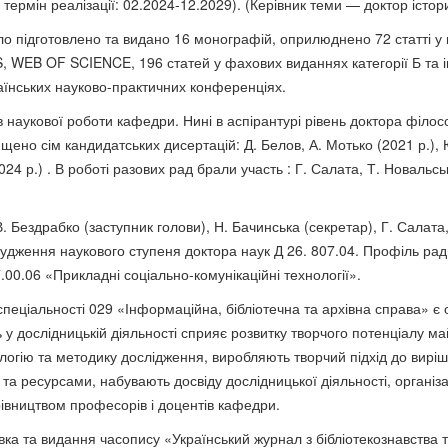
 термін реалізації: 02.2024-12.2029). (Керівник теми — доктор істо
о підготовлено та видано 16 монографій, оприлюднено 72 статті у 
WEB OF SCIENCE, 196 статей у фахових виданнях категорії Б та ін
аїнських науково-практичних конференціях.
в наукової роботи кафедри. Нині в аспірантурі рівень доктора філос
щено сім кандидатських дисертацій: Д. Белов, А. Мотько (2021 р.),
2024 р.) . В роботі разових рад брали участь : Г. Салата, Т. Новальс
. Бездрабко (заступник голови), Н. Бачинська (секретар), Г. Салата
судження наукового ступеня доктора наук Д 26. 807.04. Профіль рад
.00.06 «Прикладні соціально-комунікаційні технології».
спеціальності 029 «Інформаційна, бібліотечна та архівна справа» є 
ь у дослідницькій діяльності сприяє розвитку творчого потенціалу ма
логію та методику дослідження, виробляють творчий підхід до вирі
 ресурсами, набувають досвіду дослідницької діяльності, організаці
рівництвом професорів і доцентів кафедри.
овка та видання часопису «Український журнал з бібліотекознавства