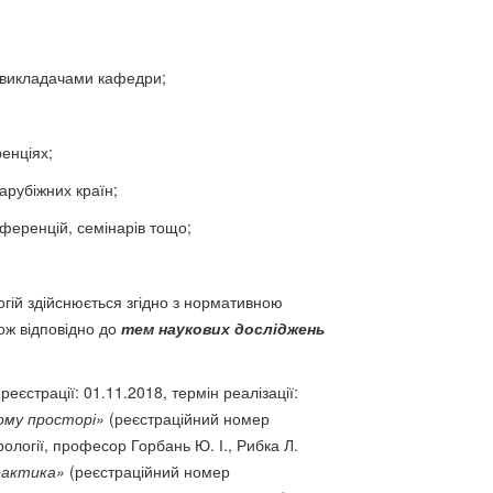
 і викладачами кафедри;
енціях;
арубіжних країн;
нференцій, семінарів тощо;
ій здійснюється згідно з нормативною
ож відповідно до
тем наукових досліджень
єстрації: 01.11.2018, термін реалізації:
ому просторі»
(реєстраційний номер
рології, професор Горбань Ю. І., Рибка Л.
практика»
(реєстраційний номер